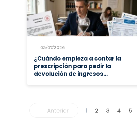
03/07/2026
¿Cuándo empieza a contar la
prescripción para pedir la
devolución de ingresos
indebidos en el IRPF tras una
sentencia de despido nulo con
salarios de tramitación?
Anterior
1
2
3
4
5