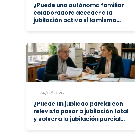
¿Puede una autónoma familiar
colaboradora acceder a la
jubilación activa si la misma
empleada ya permite a su
marido cobrar el 100% de la
pensión?
24/07/2026
¿Puede un jubilado parcial con
relevista pasar a jubilación total
y volver a la jubilación parcial
varias veces?