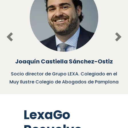
Previous
Nex
Joaquín Castiella Sánchez-Ostiz
Socio director de Grupo LEXA. Colegiado en el
So
uy Ilustre Colegio de Abogados de Pamplona
LexaGo