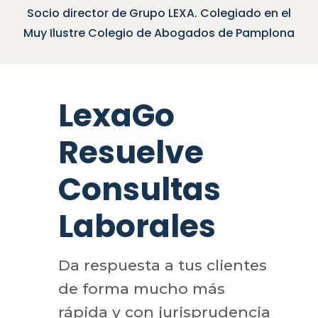
cio director de Grupo LEXA. Colegiado en el
Soc
y Ilustre Colegio de Abogados de Pamplona
LexaGo
Resuelve
Consultas
Laborales
Da respuesta a tus clientes
de forma mucho más
rápida y con jurisprudencia