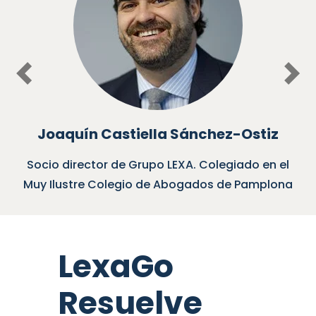
Previous
Nex
Joaquín Castiella Sánchez-Ostiz
Socio director de Grupo LEXA. Colegiado en el
So
uy Ilustre Colegio de Abogados de Pamplona
LexaGo
Resuelve