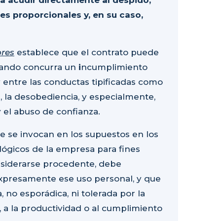
a acudir directamente al despido,
s proporcionales y, en su caso,
ores
establece que el contrato puede
cuando concurra un
i
ncumplimiento
y entre las conductas tipificadas como
a, la desobediencia
, y especialmente,
y el abuso de confianza
.
e se invocan en los supuestos en los
lógicos de la empresa para fines
nsiderarse procedente, debe
expresamente
ese uso personal, y que
, no esporádica, ni tolerada por la
, a la productividad o al cumplimiento