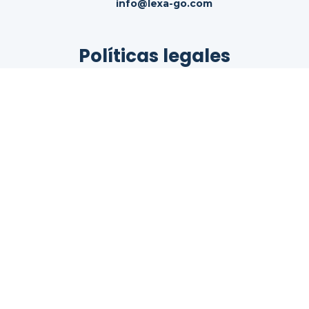
info@lexa-go.com
Políticas legales
Términos del servicio
Política de cookies
Política de privacidad
© 2026
LexaGo IAS, SL.
Todos los derechos
reservados