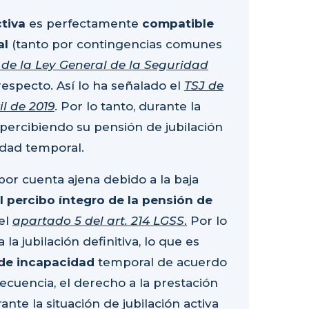
ctiva
es perfectamente
compatible
al
(tanto por contingencias comunes
 de la Ley General de la Seguridad
respecto. Así lo ha señalado el
TSJ de
il de 2019
. Por lo tanto, durante la
ir percibiendo su pensión de jubilación
idad temporal.
l por cuenta ajena debido a la baja
l percibo íntegro de la pensión de
el
apartado 5 del art. 214 LGSS
.
Por lo
la jubilación definitiva, lo que es
 de incapacidad
temporal de acuerdo
cuencia, el derecho a la prestación
te la situación de jubilación activa