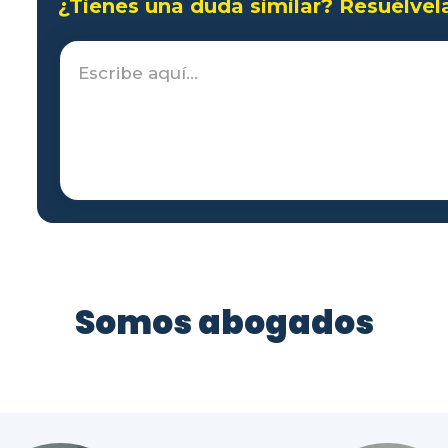
¿Tienes una duda similar? Resuélvel
Somos abogados