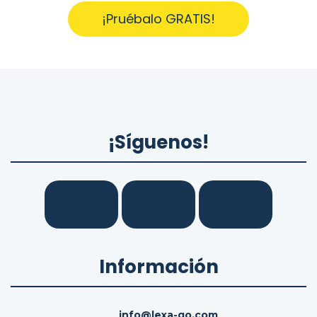
¡Pruébalo GRATIS!
¡Síguenos!
Información
info@lexa-go.com