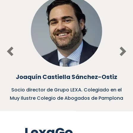
Previous
Nex
n Castiella Sánchez-Ostiz
E
ctor de Grupo LEXA. Colegiado en el
Socio de Gr
re Colegio de Abogados de Pamplona
Cole
LexaGo