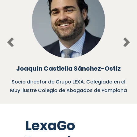
Previous
Nex
quín Castiella Sánchez-Ostiz
 director de Grupo LEXA. Colegiado en el
Socio d
ustre Colegio de Abogados de Pamplona
LexaGo