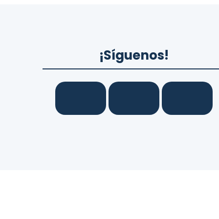
¡Síguenos!
© 2026
LexaGo IAS, SL.
Todos los derec