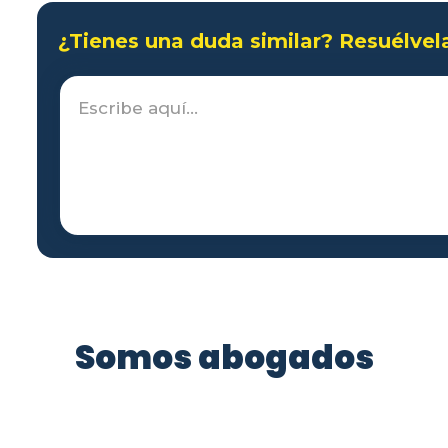
¿Tienes una duda similar? Resuélvel
Somos abogados