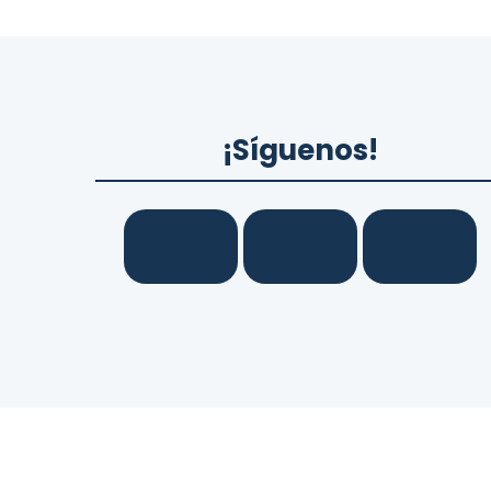
¡Síguenos!
© 2026
LexaGo IAS, SL.
Todos los derec