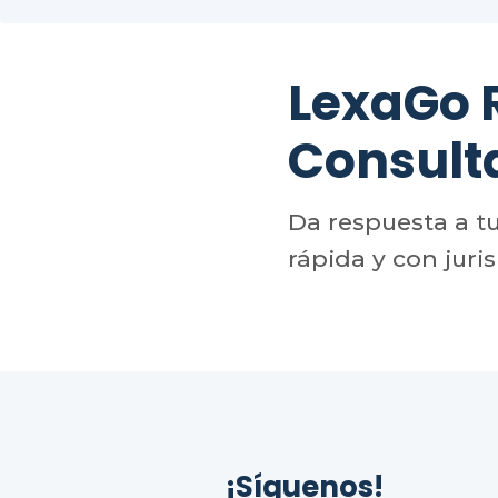
LexaGo
Consult
Da respuesta a t
rápida y con juri
¡Síguenos!